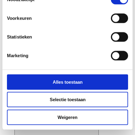
Adăpostirea lucrătorilor migranți acasă (standard SNF)
Unități rezidențiale gata făcute | Locuință temporară
Voorkeuren
Locuințe de urgență
Casa si gradina
Statistieken
Marketing
Alles toestaan
Selectie toestaan
Weigeren