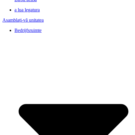
a lua legatura
Asamblați-vă unitatea
Bedrijfsruimte