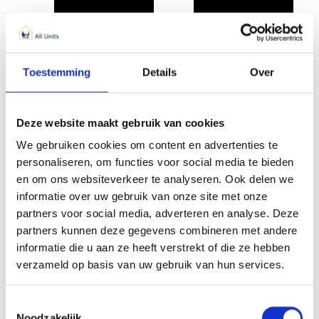
Toestemming
Details
Over
Spațiu de locuit
cabana
Deze website maakt gebruik van cookies
Casa de îngrijire informală
We gebruiken cookies om content en advertenties te
Case de containere
personaliseren, om functies voor social media te bieden
en om ons websiteverkeer te analyseren. Ook delen we
Unitate de locuit pentru casă inteligentă
informatie over uw gebruik van onze site met onze
Casă mică
partners voor social media, adverteren en analyse. Deze
partners kunnen deze gegevens combineren met andere
Parcuri de vacanță
informatie die u aan ze heeft verstrekt of die ze hebben
Casa de vacanta
verzameld op basis van uw gebruik van hun services.
Migranți refugiați (criză) unități locative de primire
municipalități
Toestemmingsselectie
Noodzakelijk