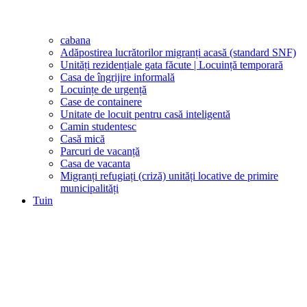
cabana
Adăpostirea lucrătorilor migranți acasă (standard SNF)
Unități rezidențiale gata făcute | Locuință temporară
Casa de îngrijire informală
Locuințe de urgență
Case de containere
Unitate de locuit pentru casă inteligentă
Camin studentesc
Casă mică
Parcuri de vacanță
Casa de vacanta
Migranți refugiați (criză) unități locative de primire
municipalități
Tuin