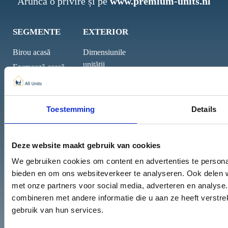
Aruncă o privire și pe
www.premium-units.nl
SEGMENTE
EXTERIOR
Birou acasă
Dimensiunile
unității
Exersează acasă
Aspectul unității
cabana
Casa de îngrijire
INFORMAȚIE
informală
Toestemming
Details
Știri
Locuințe de
a lua legatura
urgență
Deze website maakt gebruik van cookies
Camin studentesc
We gebruiken cookies om content en advertenties te personal
bieden en om ons websiteverkeer te analyseren. Ook delen w
met onze partners voor social media, adverteren en analys
POPULAR
combineren met andere informatie die u aan ze heeft verstr
gebruik van hun services.
Pensiune și pensiune acasă
Locuințe pentru lucrătorii migranți