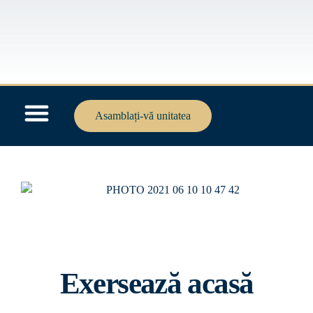
Asamblați-vă unitatea
Exersează acasă