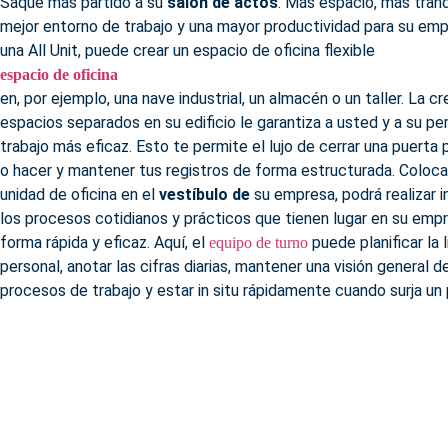
Saque más partido a su
salón de actos
. Más espacio, más tranq
mejor entorno de trabajo y una mayor productividad para su emp
una All Unit, puede crear un espacio de oficina flexible
espacio de oficina
en, por ejemplo, una nave industrial, un almacén o un taller. La c
espacios separados en su edificio le garantiza a usted y a su pe
trabajo más eficaz. Esto te permite el lujo de cerrar una puerta 
o hacer y mantener tus registros de forma estructurada. Coloc
unidad de oficina en el
vestíbulo de
su empresa, podrá realizar i
los procesos cotidianos y prácticos que tienen lugar en su emp
forma rápida y eficaz. Aquí, el
puede planificar la 
equipo de turno
personal, anotar las cifras diarias, mantener una visión general d
procesos de trabajo y estar in situ rápidamente cuando surja un