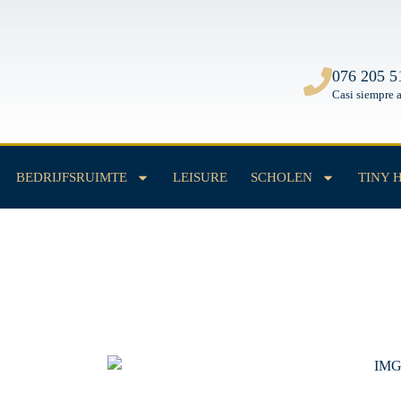
All
Units
076 205 5
Casi siempre 
BEDRIJFSRUIMTE
LEISURE
SCHOLEN
TINY 