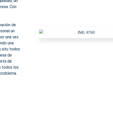
uilidad, un
resa. Con
reación de
rsonal un
por una vez
ando una
n situ todos
resa de
lista de
e todos los
 problema.