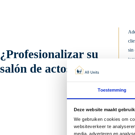
Ade
cli
¿Profesionalizar su
sin
tam
salón de actos?
tam
ase
tam
Toestemming
Deze website maakt gebruik
We gebruiken cookies om cont
websiteverkeer te analyseren
media, adverteren en analys