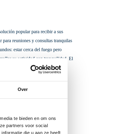
lución popular para recibir a sus
r para reuniones y consultas tranquilas
undos: estar cerca del fuego pero
rollar su actividad con tranquilidad. El
de usted. De este modo, nos
os, necesidades y a su negocio. Si
 encantados de pensar con usted.
Over
 media te bieden en om ons
ze partners voor social
nformatie die u aan ze heeft