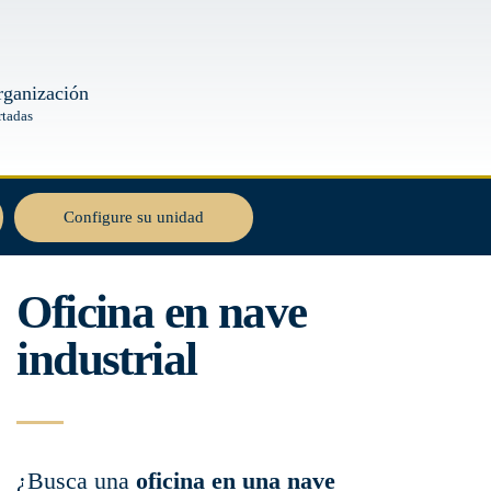
All Units
rganización
rtadas
Configure su unidad
Oficina en nave
industrial
¿Busca una
oficina en una nave