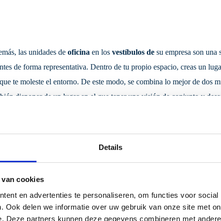
más, las unidades de
oficina
en los
vestíbulos de
su empresa son una so
entes de forma representativa. Dentro de tu propio espacio, creas un luga
 que te moleste el entorno. De este modo, se combina lo mejor de dos m
bién disponer de un lugar en el que tener una visión de conjunto y desar
año, la distribución y el diseño de las unidades dependen enteramente 
guramos de que su unidad de oficina se adapte perfectamente a sus dese
bién desea profesionalizar su nave de producción o
almacén
, estaremos
Details
 van cookies
ent en advertenties te personaliseren, om functies voor social
. Ook delen we informatie over uw gebruik van onze site met on
e. Deze partners kunnen deze gegevens combineren met andere i