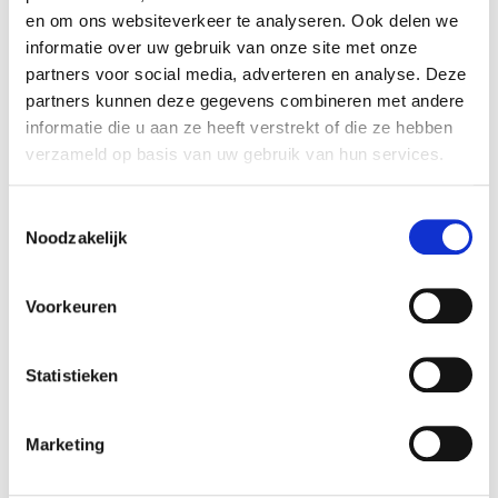
en om ons websiteverkeer te analyseren. Ook delen we
El
espacio
del administrador es flexible en su distribución
informatie over uw gebruik van onze site met onze
y, por tanto, puede
utilizarse de forma flexible
; nuestro
partners voor social media, adverteren en analyse. Deze
sistema modular le permite trasladar fácilmente su
unidad
partners kunnen deze gegevens combineren met andere
de administrador
y ampliarla a su gusto. Con su aspecto
informatie die u aan ze heeft verstrekt of die ze hebben
moderno y lujoso, un
cuarto
de administrador también es
verzameld op basis van uw gebruik van hun services.
muy adecuado como
mostrador de recepción
,
colegio
electoral
,
centro de información, quiosco
o, por
Toestemmingsselectie
ejemplo, como
unidad de consigna
. ¿O quiere dar a su
Noodzakelijk
conserje
un espacio dedicado?
Todas nuestras unidades y
áreas de gestión
se construyen
Voorkeuren
y entregan en el lugar en tan solo unos meses. Estaremos
encantados de pensar con usted en un
diseño adecuado
a
su
situación empresarial
, deseos y necesidades. ¡Para que
Statistieken
puedas elegir tú mismo todas las funcionalidades de tu
espacio de administrador
!
Marketing