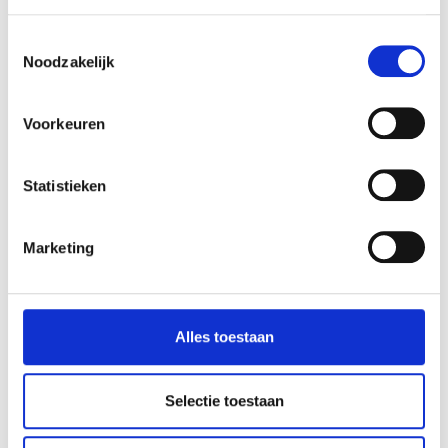
extremadamente resistente, de bello diseño y tenía
muchas aplicaciones. Pronto se contrató a Nick para
Toestemmingsselectie
que ayudara a comercializar este producto y a poner en
Noodzakelijk
marcha la empresa. Al mismo ritmo de «construcción
rápida» que se fabrican nuestras unidades, ¡también
Voorkeuren
nació nuestra empresa! Todas las Unidades forman
parte de nosotros Por eso se nos ve mucho en All
Units y en nuestros productos. Apostamos por la
Statistieken
calidad, los productos resistentes y robustos y el
diseño. Nuestro objetivo para el futuro es que nuestras
unidades se conviertan en el Porsche de la
Marketing
construcción rápida, la construcción de contenedores
y las unidades en términos de diseño y calidad. Y
afortunadamente, a día de hoy, podemos decir con
Alles toestaan
orgullo que, gracias a nuestra perspicacia y espíritu
emprendedor, ¡somos la fiesta más barata del
mercado! Nos ha sorprendido la primera All Unit y
Selectie toestaan
esperamos sinceramente poder sorprenderle también
a usted con la versatilidad de nuestros productos. Nos