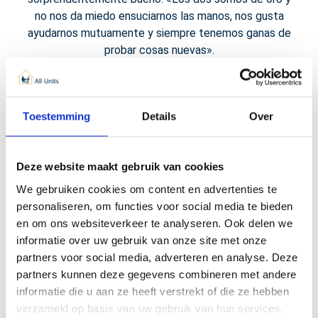
no nos da miedo ensuciarnos las manos, nos gusta
ayudarnos mutuamente y siempre tenemos ganas de
probar cosas nuevas».
Toestemming
Details
Over
Deze website maakt gebruik van cookies
El innovador constructor
We gebruiken cookies om content en advertenties te
personaliseren, om functies voor social media te bieden
de unidades
en om ons websiteverkeer te analyseren. Ook delen we
informatie over uw gebruik van onze site met onze
Cuando un fabricante de estructuras de acero le pidió
partners voor social media, adverteren en analyse. Deze
que echara un vistazo a sus nuevos productos, Michael
partners kunnen deze gegevens combineren met andere
rebosaba entusiasmo. De hecho, el producto, que
informatie die u aan ze heeft verstrekt of die ze hebben
puede compararse con la construcción modular, era
verzameld op basis van uw gebruik van hun services.