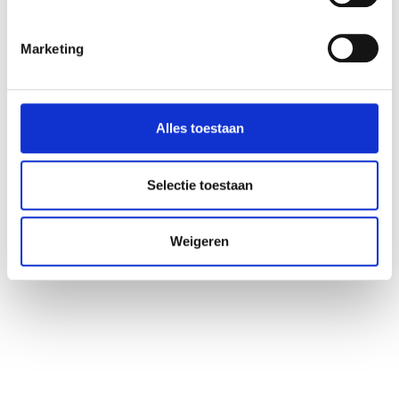
proche du feu mais en disposant d’un endroit où vous
pouvez garder une vue d’ensemble et mener vos activités
Marketing
en toute tranquillité. La taille, l’agencement et la conception
des unités dépendent entièrement de vous. De cette
manière, nous nous assurons que votre unité de bureau
Alles toestaan
s’adapte parfaitement à vos souhaits, à vos besoins et à
votre entreprise. Si vous souhaitez également
Selectie toestaan
professionnaliser votre hall de production ou votre
entrepôt
,
nous serions heureux de réfléchir avec vous !
Weigeren