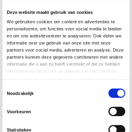
Deze website maakt gebruik van cookies
We gebruiken cookies om content en advertenties te
personaliseren, om functies voor social media te bieden
en om ons websiteverkeer te analyseren. Ook delen we
Professionnaliser votre
informatie over uw gebruik van onze site met onze
partners voor social media, adverteren en analyse. Deze
hall d'entrée ?
partners kunnen deze gegevens combineren met andere
informatie die u aan ze heeft verstrekt of die ze hebben
verzameld op basis van uw gebruik van hun services.
De plus, les unités de
bureau
dans vos
halls d’entrée
sont
Toestemmingsselectie
une solution appréciée pour recevoir vos clients de manière
Noodzakelijk
représentative. Dans votre propre espace, vous créez un
lieu pour des réunions et des consultations en toute
Voorkeuren
tranquillité, sans être dérangé par votre entourage. Vous
combinez ainsi le meilleur des deux mondes, en étant
Statistieken