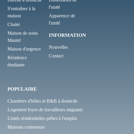
l'unité
S'entraîner à la
maison
Apparence de
l'unité
Chalet
Maison de soins
INFORMATION
Mantel
Nouvelles
Maison d'urgence
Contact
Résidence
étudiante
POPULAIRE
Chambres d'hôtes et B&B à domicile
Logement foyer de travailleurs migrants
Unités résidentielles prêtes à l'emploi
Maisons conteneurs