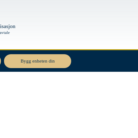
All Units
isasjon
 avtale
Bygg enheten din