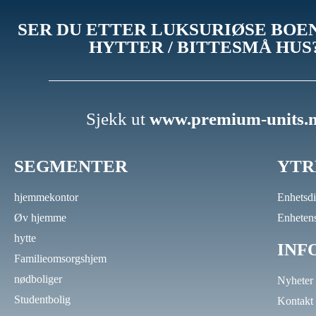
SER DU ETTER LUKSURIØSE BOE
HYTTER / BITTESMÅ HUS
Sjekk ut
www.premium-units.n
SEGMENTER
YTR
hjemmekontor
Enhetsd
Øv hjemme
Enheten
hytte
INF
Familieomsorgshjem
nødboliger
Nyheter
Studentbolig
Kontakt