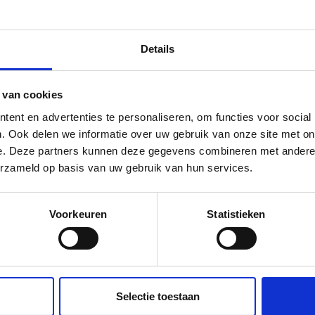
Details
 van cookies
ent en advertenties te personaliseren, om functies voor social
Det beste av det beste
. Ook delen we informatie over uw gebruik van onze site met on
e. Deze partners kunnen deze gegevens combineren met andere i
Med en All Units
foodtruck
er utvalget stort! Du
erzameld op basis van uw gebruik van hun services.
designe din egen
foodtruck
eller la oss lage et 
deg basert på dine ønsker og krav. Vi lager
matbi
Voorkeuren
Statistieken
som et motorisert kjøretøy eller som tilhenger. 
velge interiør helt selv! Vil du bare ha et kjøkken in
du også ha en separat bar eller til og med en si
Selectie toestaan