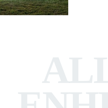
AL
ENH