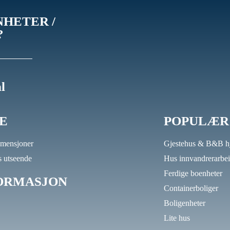
NHETER /
?
l
E
POPULÆR
imensjoner
Gjestehus & B&B 
s utseende
Hus innvandrerarbe
Ferdige boenheter
ORMASJON
Containerboliger
Boligenheter
Lite hus