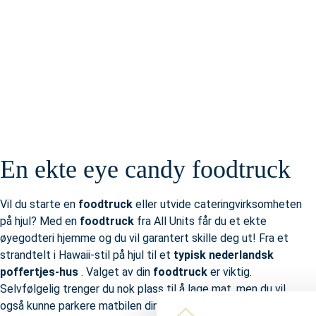
En ekte eye candy foodtruck
Vil du starte en
foodtruck
eller utvide cateringvirksomheten
på hjul? Med en
foodtruck
fra All Units får du et ekte
øyegodteri hjemme og du vil garantert skille deg ut! Fra et
strandtelt i Hawaii-stil på hjul til et
typisk nederlandsk
poffertjes-hus
. Valget av din
foodtruck
er viktig.
Selvfølgelig trenger du nok plass til å lage mat, men du vil
også kunne parkere matbilen din enkelt hvor som
og på
helst