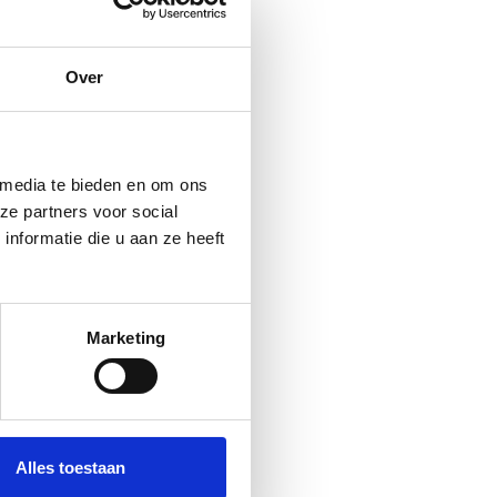
Over
 media te bieden en om ons
ze partners voor social
nformatie die u aan ze heeft
 kan
design for
lene
våre
Marketing
Du kan også
ne eller vil
ttegruppe?
Alles toestaan