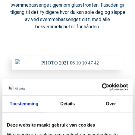
svømmebassenget gjennom glassfronten. Fasaden gir
tilgang til det fyldigere hvor du kan sole deg og slappe
av ved svømmebassenget ditt, med alle
bekvemmeligheter for hånden.
Spar deg selv fotsporene i
huset
Toestemming
Details
Over
Et bassenghus er den mest stilige løsningen for å
holde gulvene i hjemmet friske. Gjestene dine trenger
Deze website maakt gebruik van cookies
ikke lenger å gå gjennom hjemmet ditt med skitne
føtter for å dusje på badet ditt, men har sitt eget sted
We gebruiken cookies om content en advertenties te