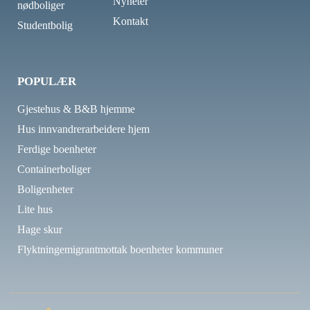
Nyheter
nødboliger
Kontakt
Studentbolig
POPULÆR
Gjestehus & B&B hjemme
Hus innvandrerarbeidere hjem
Ferdige boenheter
Containerboliger
Boligenheter
Lite hus
Hage skur
Flyktningemigrantmottak boenheter kommuner