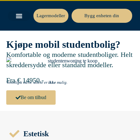
Lagermodeller
Bygg enheten din
Kjøpe mobil studentbolig?
Komfortable og moderne studentboliger. Helt
skreddersydde eller standard modeller.
Fra € 14950.-
Vennligst merk: utleie er
ikke
mulig.
Be om tilbud
Estetisk