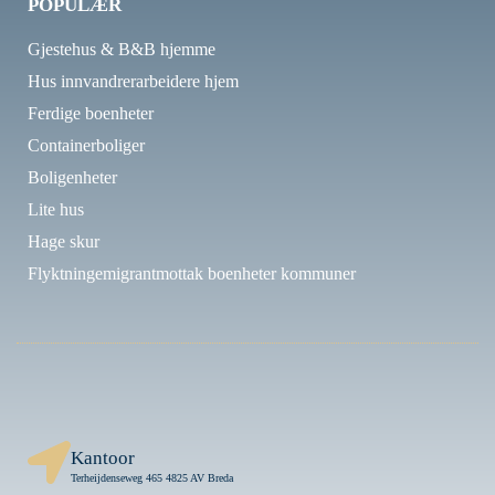
POPULÆR
Gjestehus & B&B hjemme
Hus innvandrerarbeidere hjem
Ferdige boenheter
Containerboliger
Boligenheter
Lite hus
Hage skur
Flyktningemigrantmottak boenheter kommuner
Kantoor
Terheijdenseweg 465 4825 AV Breda