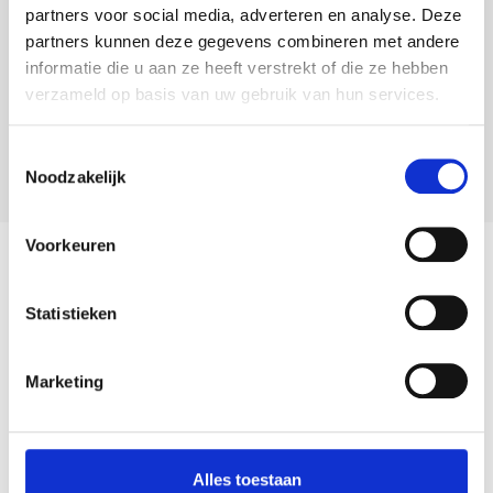
Installert raskt, ingen lang leveringstid
partners voor social media, adverteren en analyse. Deze
Mobil, så den kan flyttes
partners kunnen deze gegevens combineren met andere
informatie die u aan ze heeft verstrekt of die ze hebben
Kan lages etter mål
verzameld op basis van uw gebruik van hun services.
Service og garanti på punkt
Toestemmingsselectie
Noodzakelijk
Voorkeuren
Bli overrasket over de mange mulighetene,
Statistieken
smarte møbler, vakre design, effektive rom
og alt i din egen stil!
Marketing
Alles toestaan