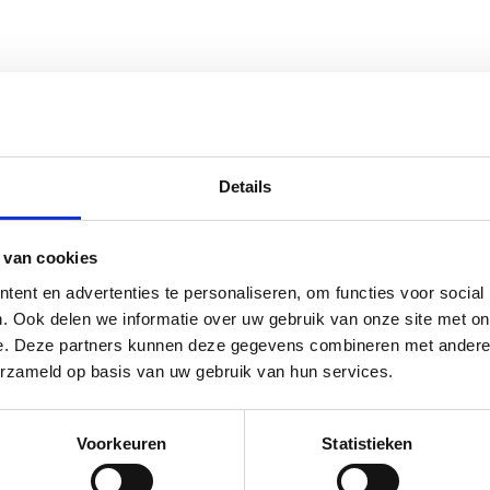
Details
Wir nehmen uns die Zeit, alle Ihre Wünsche und Bedü
schönen Design umzusetzen und liefern alle Ihre Ha
weniger Monate. Ein Full-Service-Hafenkonzept zu e
 van cookies
Preis, das Ihren Hafen in kürzester Zeit modernisiert
ent en advertenties te personaliseren, om functies voor social
professionalisiert. Blättern Sie einfach durch und teil
. Ook delen we informatie over uw gebruik van onze site met on
Sie erreichen können.
e. Deze partners kunnen deze gegevens combineren met andere i
erzameld op basis van uw gebruik van hun services.
Voorkeuren
Statistieken