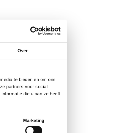
Over
rfnisse in einem
fenprodukte innerhalb
inem sehr attraktiven
 und
 media te bieden en om ons
en Sie uns mit, wie wir
ze partners voor social
nformatie die u aan ze heeft
Marketing