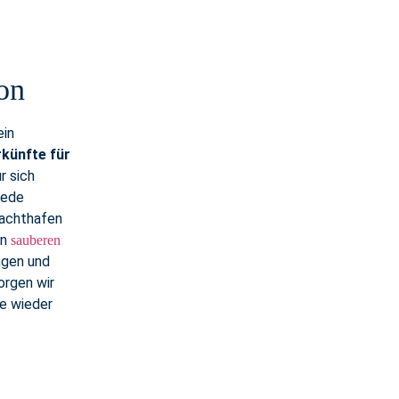
ion
ein
künfte für
r sich
jede
Yachthafen
on
sauberen
ngen und
orgen wir
ie wieder