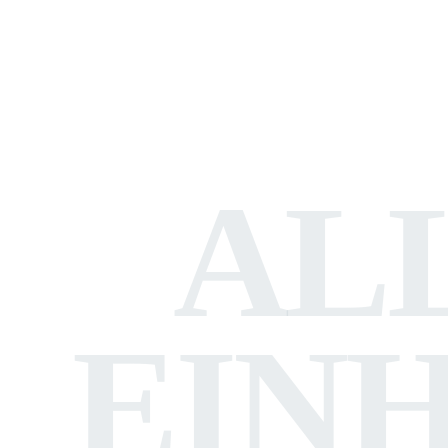
AL
EIN