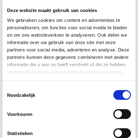
Luxuriöse Büroeinheit, sowohl
schön als auch nachhaltig
Deze website maakt gebruik van cookies
Unsere Einheiten sind nicht nur praktisch, sondern auch luxuriöse
We gebruiken cookies om content en advertenties te
Büroeinheiten, die sowohl optisch als auch nachhaltig überzeugen.
personaliseren, om functies voor social media te bieden
Unsere Luxusbüroeinheiten eignen sich perfekt für Unternehmen,
en om ons websiteverkeer te analyseren. Ook delen we
die sowohl Wert auf Funktionalität als auch auf das
informatie over uw gebruik van onze site met onze
Erscheinungsbild legen.
partners voor social media, adverteren en analyse. Deze
partners kunnen deze gegevens combineren met andere
Wir kombinieren hochwertige Materialien und umweltfreundliche
informatie die u aan ze heeft verstrekt of die ze hebben
Designs, um luxuriöse Büroräume zu schaffen. So können Sie sich
verzameld op basis van uw gebruik van hun services.
über Jahre hinweg an einem Ort erfreuen, der sowohl Mitarbeiter
als auch Kunden beeindruckt, ohne dass viel Wartung erforderlich
Toestemmingsselectie
ist. Entdecken Sie unsere luxuriösen Büroeinheiten und investieren
Noodzakelijk
Sie in einen hochwertigen Arbeitsplatz.
Angebot anfordern
Voorkeuren
Büroeinheit zu vermieten
Suchen Sie nach einer flexiblen Lösung für temporäre Büroräume?
Statistieken