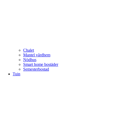
Chalet
Mantel vårdhem
Nödhus
Smart home bostäder
Semesterbostad
Tuin