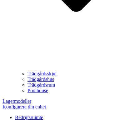
Trädgårdsskjul
Trädgårdshus
Trädgårdsrum
Poolhouse
Lagermodeller
Konfigurera din enhet
Bedrijfsruimte