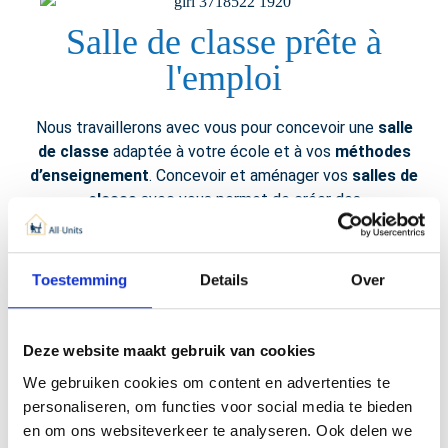
Salle de classe prête à
l'emploi
Nous travaillerons avec vous pour concevoir une
salle
de classe
adaptée à votre école et à vos
méthodes
d’enseignement
. Concevoir et aménager vos
salles de
classe
avec vous permet de créer des
environnements d’apprentissage pratiques et
agréables
. Vous souhaitez une
salle de classe
avec
un coin lecture, un espace informatique ou un espace
Toestemming
Details
Over
créatif ?
? Nous construisons la
salle de
espace créatif
classe
parfaite,
clé en main
, qui peut être connectée
à votre école ou à une salle de classe existante en un
Deze website maakt gebruik van cookies
rien de temps. Ces salles de classe clés en main sont
We gebruiken cookies om content en advertenties te
équipées de grandes fenêtres, de double vitrage, d’une
personaliseren, om functies voor social media te bieden
isolation adéquate et d’une climatisation naturelle pour
en om ons websiteverkeer te analyseren. Ook delen we
un
environnement d’apprentissage optimal
.