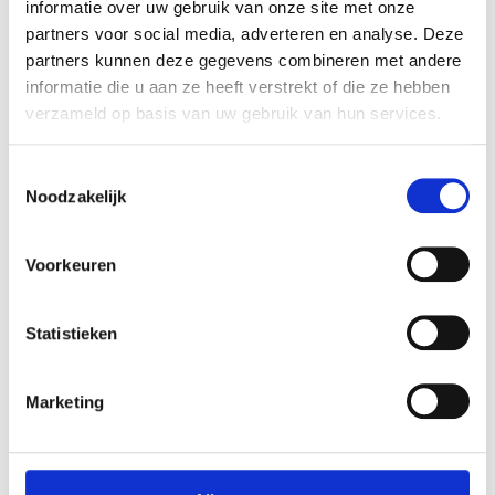
informatie over uw gebruik van onze site met onze
partners voor social media, adverteren en analyse. Deze
partners kunnen deze gegevens combineren met andere
informatie die u aan ze heeft verstrekt of die ze hebben
verzameld op basis van uw gebruik van hun services.
Toestemmingsselectie
Noodzakelijk
DE L'IDÉE À LA
Voorkeuren
SALLE DE CLASSE
Statistieken
Marketing
Dans quelques mois